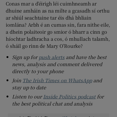
Conas mar a d’éirigh léi cuimhneamh ar
dhuine amháin as na mílte a gcasadh sí orthu
ar shiúl seachtaine tar éis dhá bhliain
iomlána? Arbh é an cumas sin, fara nithe eile,
a dhein polaiteoir go smior ó bharr a cinn go
híochtar ladhracha a cos, ó mhullach talamh,
ó sháil go rinn de Mary O’Rourke?
Sign up for
push alerts
and have the best
news, analysis and comment delivered
directly to your phone
Join
The Irish Times on WhatsApp
and
stay up to date
Listen to our
Inside Politics podcast
for
the best political chat and analysis