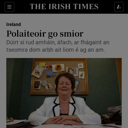
Show Health sub sections
Sections
Show Life & Style sub sections
Ireland
Polaiteoir go smior
Show Culture sub sections
Dúirt sí rud amháin, áfach, ar fhágaint an
Show Environment sub sections
tseomra dom arbh ait liom é ag an am.
Show Technology sub sections
Show Science sub sections