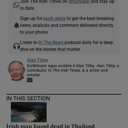
Join The Irish Times on
WhatsApp
and stay up
to date
Sign up for
push alerts
to get the best breaking
news, analysis and comment delivered directly
to your phone
Listen to
In The News
podcast daily for a deep
dive on the stories that matter
Alan Titley
Scríbhneoir agus scoláire é Alan Titley. Alan Titley, a
contributor to The Irish Times, is a writer and
scholar
Opens in new window
IN THIS SECTION
Irish man found dead in Thailand