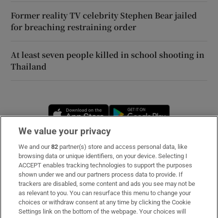
Former reality TV celebrity Stephen Bear jailed
for breaching restraining order
At least seven people killed in school shooting in
Thailand
Opens in new window
Opens in new 
We value your privacy
We and our
82
partner(s) store and access personal data, like
Subscribe
browsing data or unique identifiers, on your device. Selecting I
ACCEPT enables tracking technologies to support the purposes
Support
shown under we and our partners process data to provide. If
trackers are disabled, some content and ads you see may not be
About Us
as relevant to you. You can resurface this menu to change your
choices or withdraw consent at any time by clicking the Cookie
Irish Times Products & Services
Settings link on the bottom of the webpage. Your choices will