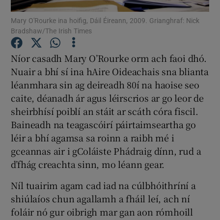
Mary O'Rourke ina hoifig, Dáil Éireann, 2009. Grianghraf: Nick
Show Motors sub sections
Bradshaw/The Irish Times
Níor casadh Mary O’Rourke orm ach faoi dhó.
Nuair a bhí sí ina hAire Oideachais sna blianta
Show Podcasts sub sections
léanmhara sin ag deireadh 80í na haoise seo
caite, déanadh ár agus léirscrios ar go leor de
sheirbhísí poiblí an stáit ar scáth córa fiscil.
Baineadh na teagascóirí páirtaimseartha go
léir a bhí agamsa sa roinn a raibh mé i
Show Gaeilge sub sections
gceannas air i gColáiste Phádraig dínn, rud a
d’fhág creachta sinn, mo léann gear.
Show History sub sections
Níl tuairim agam cad iad na cúlbhóithríní a
shiúlaíos chun agallamh a fháil leí, ach ní
foláir nó gur oibrigh mar gan aon rómhoill