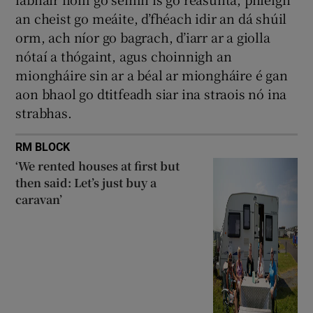
an cheist go meáite, d’fhéach idir an dá shúil
orm, ach níor go bagrach, d’iarr ar a giolla
nótaí a thógaint, agus choinnigh an
miongháire sin ar a béal ar miongháire é gan
aon bhaol go dtitfeadh siar ina straois nó ina
strabhas.
RM BLOCK
‘We rented houses at first but
then said: Let’s just buy a
caravan’