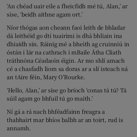
‘An chéad uair eile a fheicfidh mé tú, Alan,’ ar
sise, ‘beidh aithne agam ort.’
Níor thógas aon cheann faoi leith de bhladar
dá leithéid go dtí tuairimi is dhá bhliain ina
dhiaidh sin. Ráinig mé a bheith ag cruinniú in
óstán i lár na cathrach i mBaile Átha Cliath
tráthnóna Céadaoin éigin. Ar mo shlí amach
cé a chasfadh liom sa doras ar a slí isteach ná
an tAire féin, Mary O’Rourke.
‘Hello, Alan,’ ar sise go bríoch ‘conas tá tú? Tá
súil agam go bhfuil tú go maith.’
Ní gá a rá nach bhféadfainn freagra a
thabhairt mar bhíos balbh ar an toirt, rud is
annamh.