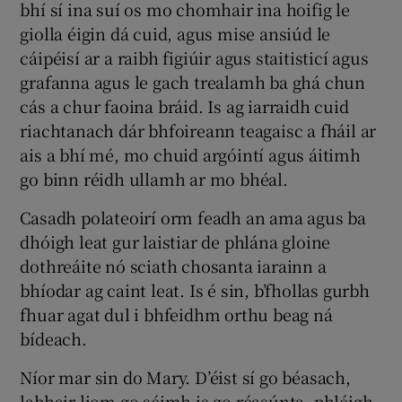
bhí sí ina suí os mo chomhair ina hoifig le
 window
giolla éigin dá cuid, agus mise ansiúd le
cáipéisí ar a raibh figiúir agus staitisticí agus
Show Sponsored sub sections
grafanna agus le gach trealamh ba ghá chun
cás a chur faoina bráid. Is ag iarraidh cuid
riachtanach dár bhfoireann teagaisc a fháil ar
ais a bhí mé, mo chuid argóintí agus áitimh
go binn réidh ullamh ar mo bhéal.
Casadh polateoirí orm feadh an ama agus ba
dhóigh leat gur laistiar de phlána gloine
dothreáite nó sciath chosanta iarainn a
bhíodar ag caint leat. Is é sin, b’fhollas gurbh
fhuar agat dul i bhfeidhm orthu beag ná
bídeach.
Níor mar sin do Mary. D’éist sí go béasach,
labhair liom go séimh is go réasúnta, phléigh