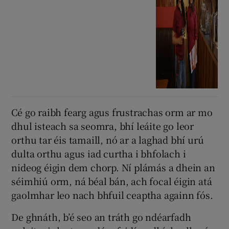
Cé go raibh fearg agus frustrachas orm ar mo
dhul isteach sa seomra, bhí leáite go leor
orthu tar éis tamaill, nó ar a laghad bhí urú
dulta orthu agus iad curtha i bhfolach i
nideog éigin dem chorp. Ní plámás a dhein an
séimhiú orm, ná béal bán, ach focal éigin atá
gaolmhar leo nach bhfuil ceaptha againn fós.
De ghnáth, b’é seo an tráth go ndéarfadh