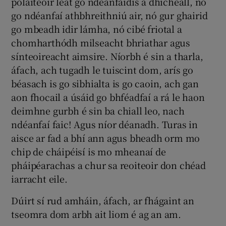
polaiteoir leat go ndéanfaidís a dhícheall, nó
go ndéanfaí athbhreithniú air, nó gur ghairid
go mbeadh idir lámha, nó cibé friotal a
chomharthódh milseacht bhriathar agus
sínteoireacht aimsire. Níorbh é sin a tharla,
áfach, ach tugadh le tuiscint dom, arís go
béasach is go sibhialta is go caoin, ach gan
aon fhocail a úsáid go bhféadfaí a rá le haon
deimhne gurbh é sin ba chiall leo, nach
ndéanfaí faic! Agus níor déanadh. Turas in
aisce ar fad a bhí ann agus bheadh orm mo
chip de cháipéisí is mo mheanaí de
pháipéarachas a chur sa reoiteoir don chéad
iarracht eile.
Dúirt sí rud amháin, áfach, ar fhágaint an
tseomra dom arbh ait liom é ag an am.